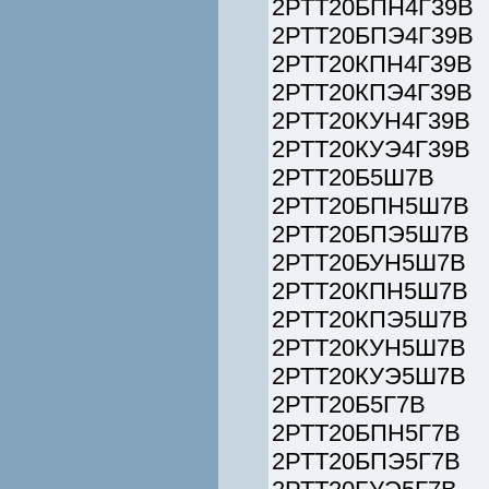
2РТТ20БПН4Г39В
2РТТ20БПЭ4Г39В
2РТТ20КПН4Г39В
2РТТ20КПЭ4Г39В
2РТТ20КУН4Г39В
2РТТ20КУЭ4Г39В
2РТТ20Б5Ш7В
2РТТ20БПН5Ш7В
2РТТ20БПЭ5Ш7В
2РТТ20БУН5Ш7В
2РТТ20КПН5Ш7В
2РТТ20КПЭ5Ш7В
2РТТ20КУН5Ш7В
2РТТ20КУЭ5Ш7В
2РТТ20Б5Г7В
2РТТ20БПН5Г7В
2РТТ20БПЭ5Г7В