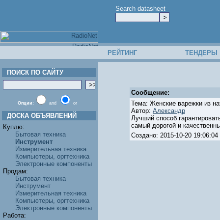
Search datasheet
РЕЙТИНГ
ТЕНДЕРЫ
ПОИСК ПО САЙТУ
Сообщение:
Тема: Женские варежки из на
Опции:
and
or
Автор:
Александр
ДОСКА ОБЪЯВЛЕНИЙ
Лучший способ гарантировать
самый дорогой и качественны
Куплю:
Бытовая техника
Создано: 2015-10-20 19:06:
Инструмент
Измерительная техника
Компьютеры, оргтехника
Электронные компоненты
Продам:
Бытовая техника
Инструмент
Измерительная техника
Компьютеры, оргтехника
Электронные компоненты
Работа: