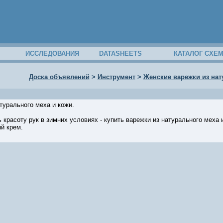
ИССЛЕДОВАНИЯ
DATASHEETS
КАТАЛОГ СХЕ
Доска объявлений
>
Инструмент
>
Женские варежки из нат
турального меха и кожи.
 красоту рук в зимних условиях - купить варежки из натурального меха 
й крем.
04