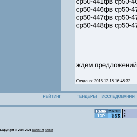
ср50-441фв ср50-4
ср50-446фв ср50-4
ср50-447фв ср50-4
ср50-448фв ср50-4
ждем предложений 
Создано: 2015-12-18 16:48:32
РЕЙТИНГ
ТЕНДЕРЫ
ИССЛЕДОВАНИЯ
Copyright © 2002-2021
RadioNet
Admin