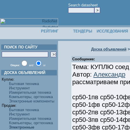
Search datasheet
РЕЙТИНГ
ТЕНДЕРЫ
ИССЛЕДОВАНИЯ
ПОИСК ПО САЙТУ
Доска объявлений
Сообщение:
Тема: КУПЛЮ соед 
Опции:
and
or
ДОСКА ОБЪЯВЛЕНИЙ
Автор:
Александр
Куплю:
рассматриваем при
Бытовая техника
Инструмент
Измерительная техника
ср50-1пв ср50-10ф
Компьютеры, оргтехника
Электронные компоненты
ср50-1фв ср50-12ф
Продам:
Бытовая техника
ср50-2пв ср50-13ф
Инструмент
ср50-3пв ср50-14ф
Измерительная техника
Компьютеры, оргтехника
ср50-3фв ср50-17ф
Электронные