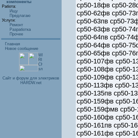
компоненты
ср50-18фв ср50-28
Работа:
Ищу
ср50-62фв ср50-73
Предлагаю
ср50-63пв ср50-73
Услуги:
Ремонт
ср50-63фв ср50-74
Разработка
Прочее
ср50-64пв ср50-74
ср50-64фв ср50-75
Главная
Новое сообщение
ср50-65фв ср50-76
ср50-107фв ср50-1
ср50-108фв ср50-1
ср50-109фв ср50-1
Cайт и форум для электриков
HARDW.net
ср50-113фв ср50-1
ср50-135пв ср50-1
ср50-159фв ср50-1
ср50-159фмв ср50-
ср50-160фв ср50-1
ср50-161пв ср50-1
ср50-161фв ср50-1