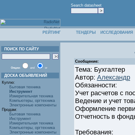
Search datasheet
РЕЙТИНГ
ТЕНДЕРЫ
ИССЛЕДОВАНИЯ
ПОИСК ПО САЙТУ
Сообщение:
Тема: Бухгалтер
Опции:
and
or
ДОСКА ОБЪЯВЛЕНИЙ
Автор:
Александр
Куплю:
Обязанности:
Бытовая техника
Инструмент
Учет расчетов с п
Измерительная техника
Ведение и учет то
Компьютеры, оргтехника
Электронные компоненты
Оформление первич
Продам:
Бытовая техника
Отчетность в фонд
Инструмент
Измерительная техника
Компьютеры, оргтехника
Требования:
Электронные компоненты