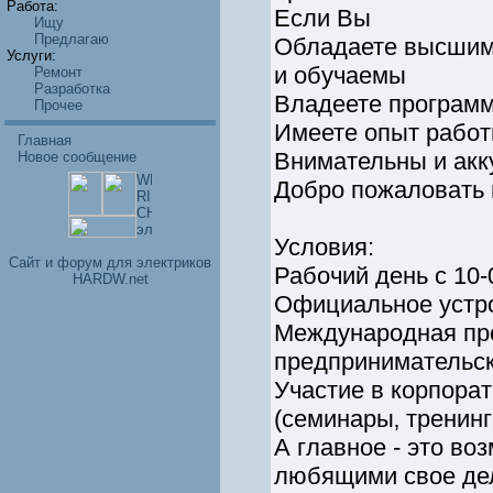
Работа:
Если Вы
Ищу
Предлагаю
Обладаете высшим 
Услуги:
и обучаемы
Ремонт
Разработка
Владеете программ
Прочее
Имеете опыт рабо
Главная
Внимательны и акк
Новое сообщение
Добро пожаловать 
Условия:
Cайт и форум для электриков
Рабочий день с 10-
HARDW.net
Официальное устро
Международная пр
предпринимательск
Участие в корпора
(семинары‚ тренинг
А главное - это во
любящими свое де