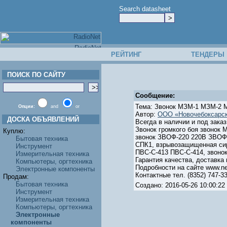
Search datasheet
РЕЙТИНГ
ТЕНДЕРЫ
ПОИСК ПО САЙТУ
Сообщение:
Тема: Звонок МЗМ-1 МЗМ-2 МЗ
Опции:
and
or
Автор:
ООО «Новочебоксарск
ДОСКА ОБЪЯВЛЕНИЙ
Всегда в наличии и под заказ
Звонок громкого боя звонок
Куплю:
звонок ЗВОФ-220 220В ЗВОФ2
Бытовая техника
СПК1, взрывозащищенная сир
Инструмент
ПВС-С-413 ПВС-С-414, звоно
Измерительная техника
Гарантия качества, доставка 
Компьютеры, оргтехника
Подробности на сайте www.ne
Электронные компоненты
Контактные тел. (8352) 747-33
Продам:
Бытовая техника
Создано: 2016-05-26 10:00:
Инструмент
Измерительная техника
Компьютеры, оргтехника
Электронные
компоненты