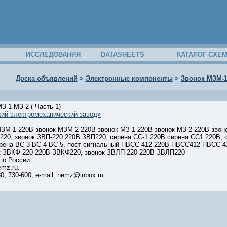
ИССЛЕДОВАНИЯ
DATASHEETS
КАТАЛОГ СХЕ
Доска объявлений
>
Электронные компоненты
>
Звонок МЗМ-1 
-1 МЗ-2 ( Часть 1)
ий электромеханический завод»
:
 МЗМ-1 220В звонок МЗМ-2 220В звонок МЗ-1 220В звонок МЗ-2 220В зво
20, звонок ЗВП-220 220В ЗВП220, сирена СС-1 220В сирена СС1 220В, с
ена ВС-3 ВС-4 ВС-5, пост сигнальный ПВСС-412 220В ПВСС412 ПВСС-4
к ЗВКФ-220 220В ЗВКФ220, звонок ЗВЛП-220 220В ЗВЛП220
по России.
mz.ru.
0, 730-600, e-mail: nemz@inbox.ru.
22