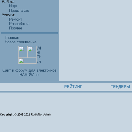
Работа:
Ищу
Предлагаю
Услуги:
Ремонт
Разработка
Прочее
Главная
Новое сообщение
Cайт и форум для электриков
HARDW.net
РЕЙТИНГ
ТЕНДЕРЫ
Copyright © 2002-2021
RadioNet
Admin