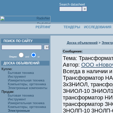
Search datasheet
РЕЙТИНГ
ТЕНДЕРЫ
ИССЛЕДОВАНИЯ
ПОИСК ПО САЙТУ
Доска объявлений
>
Элект
Сообщение:
Тема: Трансформато
Опции:
and
or
ДОСКА ОБЪЯВЛЕНИЙ
Автор:
ООО «Новоч
Куплю:
Всегда в наличии и
Бытовая техника
Инструмент
Трансформатор Н
Измерительная техника
3х3НИОЛ, трансфо
Компьютеры, оргтехника
Электронные компоненты
ЗНИОЛ-10 ЗНИОЛ1
Продам:
Бытовая техника
трансформатор Н
Инструмент
трансформатор ЗН
Измерительная техника
Компьютеры, оргтехника
ЗНОЛП-10 3НОЛП-
Электронные