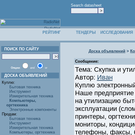
Search datasheet
РЕЙТИНГ
ТЕНДЕРЫ
ИССЛЕДОВАНИЯ
ПОИСК ПО САЙТУ
Доска объявлений
>
Ко
Сообщение:
Тема: Скупка и ут
Опции:
and
or
ДОСКА ОБЪЯВЛЕНИЙ
Автор:
Иван
Куплю:
Куплю электронный
Бытовая техника
Инструмент
Наше предприятие 
Измерительная техника
на утилизацию бы
Компьютеры,
оргтехника
эксплуатации (сло
Электронные компоненты
Продам:
принтеры, оргтехни
Бытовая техника
мониторы, кондицио
Инструмент
Измерительная техника
телефоны, факсы, 
Компьютеры, оргтехника