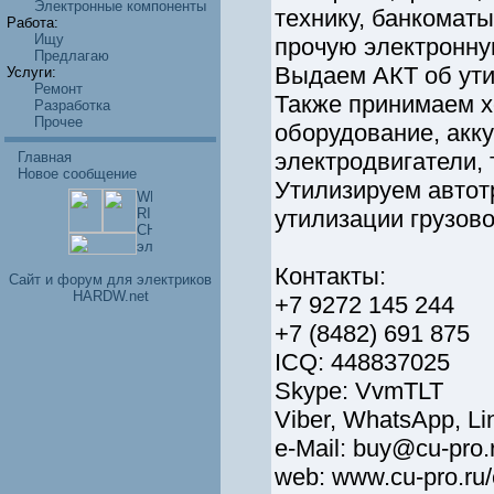
Электронные компоненты
технику, банкомат
Работа:
Ищу
прочую электронну
Предлагаю
Выдаем АКТ об ути
Услуги:
Ремонт
Также принимаем х
Разработка
Прочее
оборудование, акк
электродвигатели,
Главная
Новое сообщение
Утилизируем автот
утилизации грузово
Контакты:
Cайт и форум для электриков
HARDW.net
+7 9272 145 244
+7 (8482) 691 875
ICQ: 448837025
Skype: VvmTLT
Viber, WhatsApp, L
e-Mail: buy@cu-pro.
web: www.cu-pro.ru/