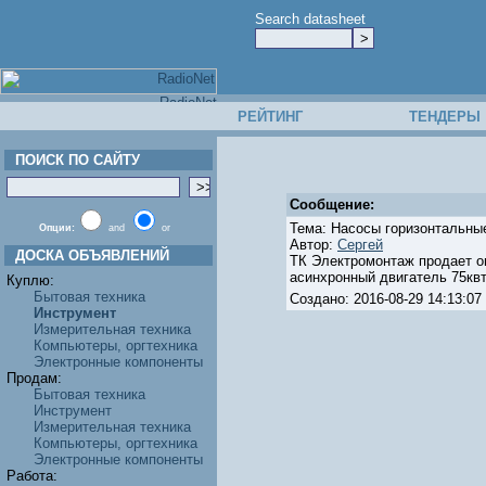
Search datasheet
РЕЙТИНГ
ТЕНДЕРЫ
ПОИСК ПО САЙТУ
Сообщение:
Тема: Насосы горизонтальны
Опции:
and
or
Автор:
Сергей
ДОСКА ОБЪЯВЛЕНИЙ
ТК Электромонтаж продает оп
асинхронный двигатель 75квт
Куплю:
Бытовая техника
Создано: 2016-08-29 14:13:
Инструмент
Измерительная техника
Компьютеры, оргтехника
Электронные компоненты
Продам:
Бытовая техника
Инструмент
Измерительная техника
Компьютеры, оргтехника
Электронные компоненты
Работа: