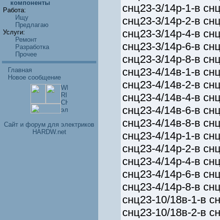
компоненты
снц23-3/14р-1-в снц
Работа:
Ищу
снц23-3/14р-2-в снц
Предлагаю
снц23-3/14р-4-в снц
Услуги:
Ремонт
снц23-3/14р-6-в снц
Разработка
Прочее
снц23-3/14р-8-в снц
снц23-4/14в-1-в снц
Главная
Новое сообщение
снц23-4/14в-2-в снц
снц23-4/14в-4-в снц
снц23-4/14в-6-в снц
снц23-4/14в-8-в снц
Cайт и форум для электриков
HARDW.net
снц23-4/14р-1-в снц
снц23-4/14р-2-в снц
снц23-4/14р-4-в снц
снц23-4/14р-6-в снц
снц23-4/14р-8-в снц
снц23-10/18в-1-в сн
снц23-10/18в-2-в сн