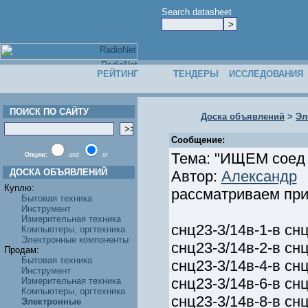
Search datasheet
РЕЙТИНГ
ТЕНДЕРЫ
ИССЛЕДОВАНИЯ
ПОИСК ПО САЙТУ
Доска объявлений
>
Эл
Сообщение:
Тема: "ИЩЕМ соед с
Опции:
and
or
ДОСКА ОБЪЯВЛЕНИЙ
Автор:
Александр
Куплю:
рассматриваем при
Бытовая техника
Инструмент
Измерительная техника
снц23-3/14в-1-в снц
Компьютеры, оргтехника
Электронные компоненты
снц23-3/14в-2-в снц
Продам:
Бытовая техника
снц23-3/14в-4-в снц
Инструмент
снц23-3/14в-6-в снц
Измерительная техника
Компьютеры, оргтехника
снц23-3/14в-8-в снц
Электронные