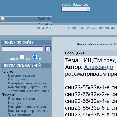
Search datasheet
РЕЙТИНГ
ТЕНДЕРЫ
ИССЛЕДОВАНИЯ
ПОИСК ПО САЙТУ
Доска объявлений
>
Эл
Сообщение:
Тема: "ИЩЕМ соед с
Опции:
and
or
ДОСКА ОБЪЯВЛЕНИЙ
Автор:
Александр
Куплю:
рассматриваем при
Бытовая техника
Инструмент
Измерительная техника
снц23-55/33в-1-в сн
Компьютеры, оргтехника
Электронные компоненты
снц23-55/33в-2-в сн
Продам:
Бытовая техника
снц23-55/33в-4-в сн
Инструмент
снц23-55/33в-6-в сн
Измерительная техника
Компьютеры, оргтехника
снц23-55/33в-8-в сн
Электронные