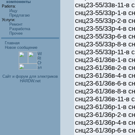
компоненты
снц23-55/33в-11-в 
Работа:
Ищу
снц23-55/33р-1-в сн
Предлагаю
снц23-55/33р-2-в сн
Услуги:
Ремонт
снц23-55/33р-4-в сн
Разработка
Прочее
снц23-55/33р-6-в сн
снц23-55/33р-8-в сн
Главная
Новое сообщение
снц23-55/33р-11-в 
снц23-61/36в-1-в сн
снц23-61/36в-2-в сн
снц23-61/36в-4-в сн
Cайт и форум для электриков
HARDW.net
снц23-61/36в-6-в сн
снц23-61/36в-8-в сн
снц23-61/36в-11-в 
снц23-61/36р-1-в сн
снц23-61/36р-2-в сн
снц23-61/36р-4-в сн
снц23-61/36р-6-в сн