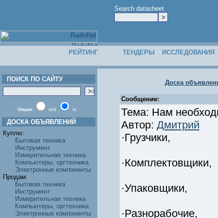
Search datasheet
РЕЙТИНГ
ТЕНДЕРЫ
ИССЛЕДОВАНИЯ
ПОИСК ПО САЙТУ
Доска объявлен
Сообщение:
Тема: Нам необхо
Опции:
and
or
ДОСКА ОБЪЯВЛЕНИЙ
Автор:
Дмитрий
Куплю:
·Грузчики,
Бытовая техника
Инструмент
Измерительная техника
·Комплектовщики,
Компьютеры, оргтехника
Электронные компоненты
Продам:
Бытовая техника
·Упаковщики,
Инструмент
Измерительная техника
Компьютеры, оргтехника
·Разнорабочие,
Электронные компоненты