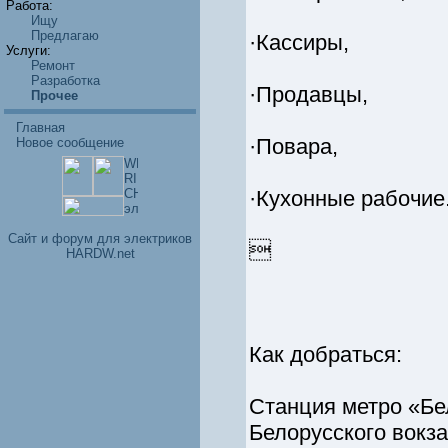
Работа:
Ищу
Предлагаю
·Кассиры,
Услуги:
Ремонт
Разработка
·Продавцы,
Прочее
Главная
·Повара,
Новое сообщение
·Кухонные рабочие
Cайт и форум для электриков

HARDW.net
Как добраться:
Станция метро «Бе
Белорусского вокза