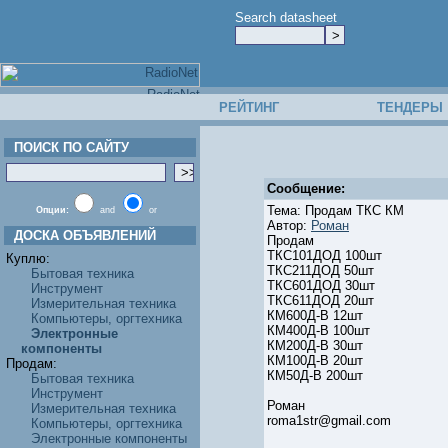
Search datasheet
РЕЙТИНГ
ТЕНДЕРЫ
ПОИСК ПО САЙТУ
Сообщение:
Тема: Продам ТКС КМ
Опции:
and
or
Автор:
Роман
ДОСКА ОБЪЯВЛЕНИЙ
Продам
ТКС101ДОД 100шт
Куплю:
ТКС211ДОД 50шт
Бытовая техника
ТКС601ДОД 30шт
Инструмент
ТКС611ДОД 20шт
Измерительная техника
КМ600Д-В 12шт
Компьютеры, оргтехника
КМ400Д-В 100шт
Электронные
КМ200Д-В 30шт
компоненты
КМ100Д-В 20шт
Продам:
КМ50Д-В 200шт
Бытовая техника
Инструмент
Роман
Измерительная техника
roma1str@gmail.com
Компьютеры, оргтехника
Электронные компоненты