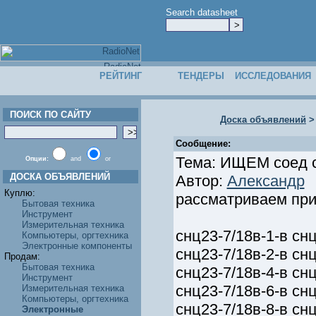
Search datasheet
РЕЙТИНГ
ТЕНДЕРЫ
ИССЛЕДОВАНИЯ
ПОИСК ПО САЙТУ
Доска объявлений
Сообщение:
Тема: ИЩЕМ соед сн
Опции:
and
or
ДОСКА ОБЪЯВЛЕНИЙ
Автор:
Александр
Куплю:
рассматриваем при
Бытовая техника
Инструмент
Измерительная техника
снц23-7/18в-1-в снц
Компьютеры, оргтехника
Электронные компоненты
снц23-7/18в-2-в снц
Продам:
Бытовая техника
снц23-7/18в-4-в снц
Инструмент
снц23-7/18в-6-в снц
Измерительная техника
Компьютеры, оргтехника
снц23-7/18в-8-в снц
Электронные