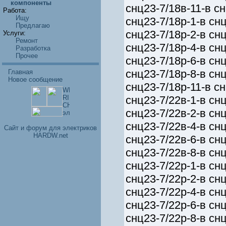
компоненты
снц23-7/18в-11-в сн
Работа:
Ищу
снц23-7/18р-1-в снц
Предлагаю
снц23-7/18р-2-в снц
Услуги:
Ремонт
снц23-7/18р-4-в снц
Разработка
Прочее
снц23-7/18р-6-в снц
снц23-7/18р-8-в снц
Главная
Новое сообщение
снц23-7/18р-11-в сн
снц23-7/22в-1-в снц
снц23-7/22в-2-в снц
снц23-7/22в-4-в снц
Cайт и форум для электриков
HARDW.net
снц23-7/22в-6-в снц
снц23-7/22в-8-в снц
снц23-7/22р-1-в снц
снц23-7/22р-2-в снц
снц23-7/22р-4-в снц
снц23-7/22р-6-в снц
снц23-7/22р-8-в снц