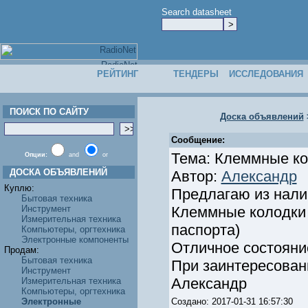
Search datasheet
РЕЙТИНГ
ТЕНДЕРЫ
ИССЛЕДОВАНИЯ
ПОИСК ПО САЙТУ
Доска объявлений
Сообщение:
Тема: Клеммные ко
Опции:
and
or
ДОСКА ОБЪЯВЛЕНИЙ
Автор:
Александр
Куплю:
Предлагаю из нали
Бытовая техника
Инструмент
Клеммные колодки р
Измерительная техника
паспорта)
Компьютеры, оргтехника
Электронные компоненты
Отличное состояние
Продам:
Бытовая техника
При заинтересован
Инструмент
Александр
Измерительная техника
Компьютеры, оргтехника
Электронные
Создано: 2017-01-31 16:57:30