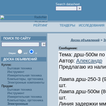
Search datasheet
РЕЙТИНГ
ТЕНДЕРЫ
ИССЛЕДОВАНИЯ
ПОИСК ПО САЙТУ
Доска объявлений
>
Э
Сообщение:
Тема: дрш-500м по 
Опции:
and
or
ДОСКА ОБЪЯВЛЕНИЙ
Автор:
Александр
Куплю:
Предлагаю из нали
Бытовая техника
Инструмент
Измерительная техника
Лампа дрш-250-3 (90г
Компьютеры, оргтехника
Электронные компоненты
шт.
Продам:
Бытовая техника
Лампа дрш-500м (86г.
Инструмент
шт.
Измерительная техника
Компьютеры, оргтехника
Линия задержки ммлз
Электронные