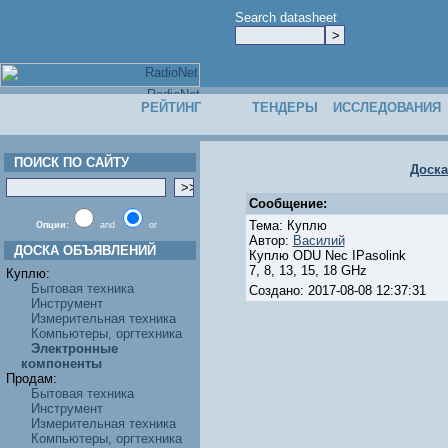
Search datasheet
РЕЙТИНГ
ТЕНДЕРЫ
ИССЛЕДОВАНИЯ
ПОИСК ПО САЙТУ
Доск
Сообщение:
Тема: Куплю
Опции:
and
or
Автор:
Василий
ДОСКА ОБЪЯВЛЕНИЙ
Куплю ODU Nec IPasolink
7, 8, 13, 15, 18 GHz
Куплю:
Бытовая техника
Создано: 2017-08-08 12:37:31
Инструмент
Измерительная техника
Компьютеры, оргтехника
Электронные
компоненты
Продам:
Бытовая техника
Инструмент
Измерительная техника
Компьютеры, оргтехника