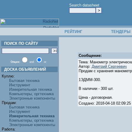
Search datasheet
РЕЙТИНГ
ТЕНДЕРЫ
ПОИСК ПО САЙТУ
Сообщение:
Тема: Манометр электричес
Опции:
and
or
Автор:
Дмитрий Сергеевич
ДОСКА ОБЪЯВЛЕНИЙ
Продам с хранения манометр
Куплю:
1ЭДММ-300.
Бытовая техника
Инструмент
В наличии - 300 шт.
Измерительная техника
Компьютеры, оргтехника
Цена - договорная.
Электронные компоненты
Продам:
Создано: 2018-04-18 02:09:
Бытовая техника
Инструмент
Измерительная техника
Компьютеры, оргтехника
Электронные компоненты
Работа: