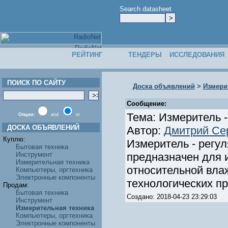
Search datasheet
РЕЙТИНГ
ТЕНДЕРЫ
ИССЛЕДОВАНИЯ
ПОИСК ПО САЙТУ
Доска объявлений
>
Измери
Сообщение:
Тема: Измеритель 
Опции:
and
or
ДОСКА ОБЪЯВЛЕНИЙ
Автор:
Дмитрий Се
Куплю:
Измеритель - регу
Бытовая техника
Инструмент
предназначен для 
Измерительная техника
относительной вла
Компьютеры, оргтехника
Электронные компоненты
технологических пр
Продам:
Бытовая техника
Создано: 2018-04-23 23:29:03
Инструмент
Измерительная техника
Компьютеры, оргтехника
Электронные компоненты