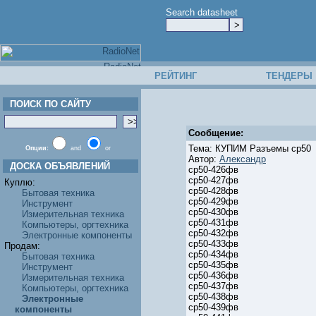
Search datasheet
РЕЙТИНГ
ТЕНДЕРЫ
ПОИСК ПО САЙТУ
Сообщение:
Тема: КУПИМ Разъемы ср50
Опции:
and
or
Автор:
Александр
ДОСКА ОБЪЯВЛЕНИЙ
ср50-426фв
ср50-427фв
Куплю:
ср50-428фв
Бытовая техника
ср50-429фв
Инструмент
ср50-430фв
Измерительная техника
ср50-431фв
Компьютеры, оргтехника
ср50-432фв
Электронные компоненты
ср50-433фв
Продам:
ср50-434фв
Бытовая техника
ср50-435фв
Инструмент
ср50-436фв
Измерительная техника
ср50-437фв
Компьютеры, оргтехника
ср50-438фв
Электронные
ср50-439фв
компоненты