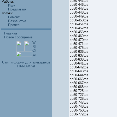
ср50-441фв
Работа:
ср50-446фв
Ищу
ср50-447фв
Предлагаю
ср50-448фв
Услуги:
ср50-449фв
Ремонт
ср50-450фв
Разработка
ср50-451фв
Прочее
ср50-452фв
ср50-453фв
Главная
ср50-469фв
Новое сообщение
ср50-470фв
ср50-471фв
ср50-475фв
ср50-636фв
ср50-637фв
ср50-638фв
Cайт и форум для электриков
ср50-641фв
HARDW.net
ср50-642фв
ср50-643фв
ср50-644фв
ср50-666фв
ср50-667фв
ср50-668фв
ср50-725фв
ср50-727фв
ср50-728фв
ср50-747фв
ср50-748фв
ср50-750фв
ср50-772фв