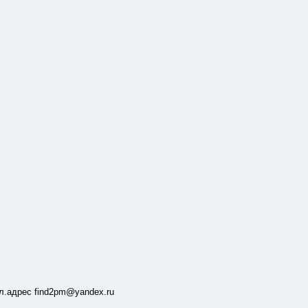
л.адрес find2pm@yandex.ru
48