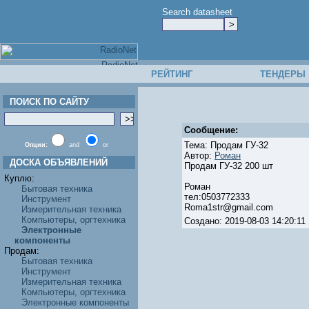
Search datasheet
РЕЙТИНГ
ТЕНДЕРЫ
ПОИСК ПО САЙТУ
Сообщение:
Тема: Продам ГУ-32
Опции:
and
or
Автор:
Роман
ДОСКА ОБЪЯВЛЕНИЙ
Продам ГУ-32 200 шт
Куплю:
Роман
Бытовая техника
тел:0503772333
Инструмент
Roma1str@gmail.com
Измерительная техника
Компьютеры, оргтехника
Создано: 2019-08-03 14:20:
Электронные
компоненты
Продам:
Бытовая техника
Инструмент
Измерительная техника
Компьютеры, оргтехника
Электронные компоненты