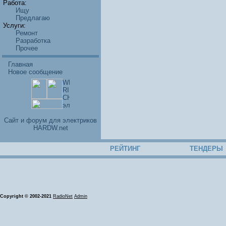
Работа:
Ищу
Предлагаю
Услуги:
Ремонт
Разработка
Прочее
Главная
Новое сообщение
Cайт и форум для электриков
HARDW.net
РЕЙТИНГ
ТЕНДЕРЫ
Copyright © 2002-2021
RadioNet
Admin