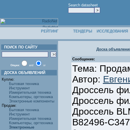
Search datasheet
РЕЙТИНГ
ТЕНДЕРЫ
ИССЛЕДОВАНИЯ
ПОИСК ПО САЙТУ
Доска объявлени
Сообщение:
Тема: Прода
Опции:
and
or
ДОСКА ОБЪЯВЛЕНИЙ
Автор:
Евген
Куплю:
Бытовая техника
Дроссель фи
Инструмент
Измерительная техника
Компьютеры, оргтехника
Дроссель фил
Электронные компоненты
Продам:
Дроссель B
Бытовая техника
Инструмент
Измерительная техника
B82496-C347
Компьютеры, оргтехника
Электронные