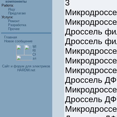
3
компоненты
Работа:
Ищу
Микродроссе
Предлагаю
Услуги:
Микродроссе
Ремонт
Разработка
Прочее
Дроссель фил
Главная
Дроссель фил
Новое сообщение
Микродроссе
Микродроссе
Cайт и форум для электриков
Микродроссе
HARDW.net
Дроссель ДФ
Микродроссе
Дроссель ДФ
Микродроссе