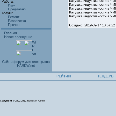
Катушка индуктивности в ЧИП
Работа:
Катушка индуктивности в ЧИП
Ищу
Катушка индуктивности в ЧИП
Предлагаю
Катушка индуктивности в ЧИП
Услуги:
Катушка индуктивности в ЧИП
Ремонт
Разработка
Прочее
Создано: 2019-09-17 13:57:
Главная
Новое сообщение
Cайт и форум для электриков
HARDW.net
РЕЙТИНГ
ТЕНДЕРЫ
Copyright © 2002-2021
RadioNet
Admin