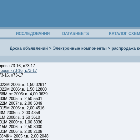
ИССЛЕДОВАНИЯ
DATASHEETS
КАТАЛОГ СХЕ
Доска объявлений
>
Электронные компоненты
>
распродажа ко
ров к73-16, к73-17
оров к73-16, к73-17
3-16, к73-17
022М 2006г.в. 1,50 32914
022М 2006г.в. 1,50 12800
8М от 2006г.в. 4,00 9639
3М 2005г.в. 2,50 5531
2М 2007г.в. 2,00 5049
15М 2006г.в. 2,00 4516
М 2005г.в. 2,00 4358
М 2008г.в. 1,50 3610
1М 2000г.в. 1,00 3036
5М 2006г.в. 2,50 3000
1М 2006г.в. 2,00 2109
8МКФ 2005 г.в. 2,00 2048