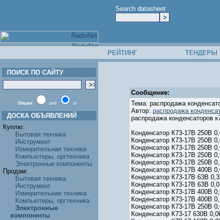
Search datasheet
РЕЙТИНГ
ТЕНДЕРЫ
ПОИСК ПО САЙТУ
Сообщение:
Тема: распродажа конденсато
Опции:
and
or
Автор:
распродажа конденсат
ДОСКА ОБЪЯВЛЕНИЙ
распродажа конденсаторов к7
Куплю:
Конденсатор К73-17В 250В 0,
Бытовая техника
Конденсатор К73-17В 250В 0,
Инструмент
Конденсатор К73-17В 250В 0,6
Измерительная техника
Конденсатор К73-17В 250В 0,3
Компьютеры, оргтехника
Конденсатор К73-17В 250В 0,2
Электронные компоненты
Конденсатор К73-17В 400В 0,0
Продам:
Конденсатор К73-17В 63В 0,33
Бытовая техника
Конденсатор К73-17В 63В 0,01
Инструмент
Конденсатор К73-17В 400В 0,0
Измерительная техника
Конденсатор К73-17В 400В 0,1
Компьютеры, оргтехника
Конденсатор К73-17В 250В 0,0
Электронные
Конденсатор К73-17 630В 0,06
компоненты