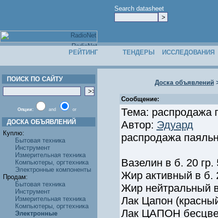
Search datasheet
РЕЙТИНГ
ТЕНДЕРЫ
ИССЛЕДОВАНИЯ
ПОИСК ПО САЙТУ
Доска объявлений
Сообщение:
Тема: распродажа 
Опции:
and
or
ДОСКА ОБЪЯВЛЕНИЙ
Автор:
Эдуард
Куплю:
распродажа паяль
Бытовая техника
Инструмент
Измерительная техника
Вазелин в б. 20 гр. 
Компьютеры, оргтехника
Электронные компоненты
Жир активный в б. 2
Продам:
Бытовая техника
Жир нейтральный в б
Инструмент
Лак Цапон (красный
Измерительная техника
Компьютеры, оргтехника
Лак ЦАПОН бесцветн
Электронные