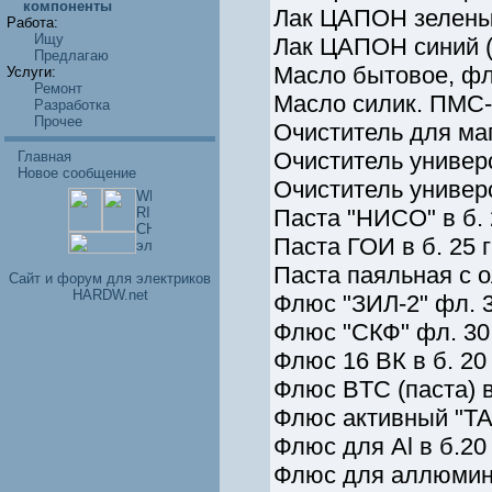
компоненты
Лак ЦАПОН зеленый 
Работа:
Ищу
Лак ЦАПОН синий (ф
Предлагаю
Масло бытовое, фл.
Услуги:
Ремонт
Масло силик. ПМС-1
Разработка
Прочее
Очиститель для маг
Очиститель универс
Главная
Новое сообщение
Очиститель универс
Паста "НИСО" в б. 2
Паста ГОИ в б. 25 г
Паста паяльная с ол
Cайт и форум для электриков
HARDW.net
Флюс "ЗИЛ-2" фл. 30
Флюс "СКФ" фл. 30 
Флюс 16 ВК в б. 20 
Флюс BTC (паста) в 
Флюс активный "ТАГ
Флюс для Al в б.20 
Флюс для аллюминия