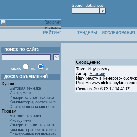
Search datasheet
РЕЙТИНГ
ТЕНДЕРЫ
ИССЛЕДОВАНИЯ
ПОИСК ПО САЙТУ
Сообщение:
Тема: Ищу работу
Опции:
and
or
Автор:
Алексей
ДОСКА ОБЪЯВЛЕНИЙ
Ищу работу в Кемерово- обслуж
Резюме www.alek-isheykin.narod.
Куплю:
Бытовая техника
Создано: 2003-03-17 14:41:09
Инструмент
Измерительная техника
Компьютеры, оргтехника
Электронные компоненты
Продам:
Бытовая техника
Инструмент
Измерительная техника
Компьютеры, оргтехника
Электронные компоненты