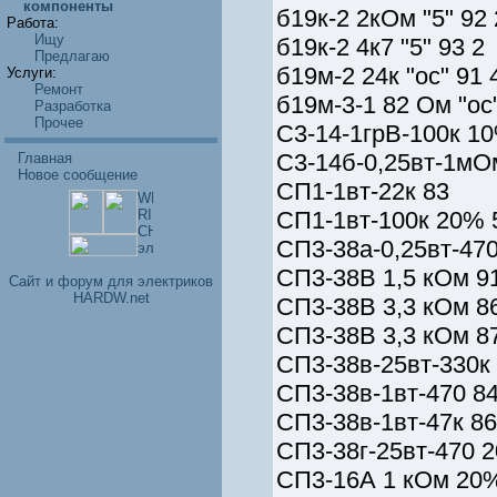
компоненты
б19к-2 2кОм "5" 92 
Работа:
Ищу
б19к-2 4к7 "5" 93 2
Предлагаю
б19м-2 24к "ос" 91 
Услуги:
Ремонт
б19м-3-1 82 Ом "ос
Разработка
Прочее
С3-14-1грВ-100к 1
С3-14б-0,25вт-1мО
Главная
Новое сообщение
СП1-1вт-22к 83
СП1-1вт-100к 20% 
СП3-38а-0,25вт-470
СП3-38В 1,5 кОм 9
Cайт и форум для электриков
HARDW.net
СП3-38В 3,3 кОм 8
СП3-38В 3,3 кОм 8
СП3-38в-25вт-330к 
СП3-38в-1вт-470 8
СП3-38в-1вт-47к 86
СП3-38г-25вт-470 
СП3-16А 1 кОм 20%