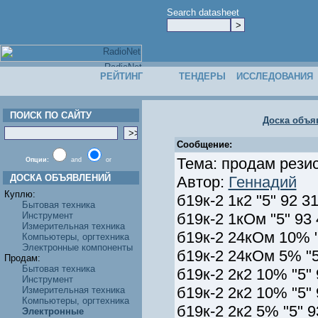
Search datasheet
РЕЙТИНГ
ТЕНДЕРЫ
ИССЛЕДОВАНИЯ
ПОИСК ПО САЙТУ
Доска объя
Сообщение:
Тема: продам рези
Опции:
and
or
ДОСКА ОБЪЯВЛЕНИЙ
Автор:
Геннадий
Куплю:
б19к-2 1к2 "5" 92 3
Бытовая техника
Инструмент
б19к-2 1кОм "5" 93 
Измерительная техника
б19к-2 24кОм 10% "
Компьютеры, оргтехника
Электронные компоненты
б19к-2 24кОм 5% "5
Продам:
Бытовая техника
б19к-2 2к2 10% "5" 
Инструмент
б19к-2 2к2 10% "5" 
Измерительная техника
Компьютеры, оргтехника
б19к-2 2к2 5% "5" 9
Электронные