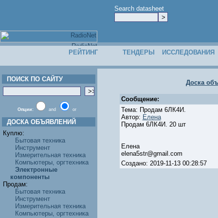
Search datasheet
РЕЙТИНГ
ТЕНДЕРЫ
ИССЛЕДОВАНИЯ
ПОИСК ПО САЙТУ
Доска об
Сообщение:
Тема: Продам 6ЛК4И.
Опции:
and
or
Автор:
Елена
ДОСКА ОБЪЯВЛЕНИЙ
Продам 6ЛК4И. 20 шт
Куплю:
Бытовая техника
Елена
Инструмент
elena5str@gmail.com
Измерительная техника
Компьютеры, оргтехника
Создано: 2019-11-13 00:28:57
Электронные
компоненты
Продам:
Бытовая техника
Инструмент
Измерительная техника
Компьютеры, оргтехника