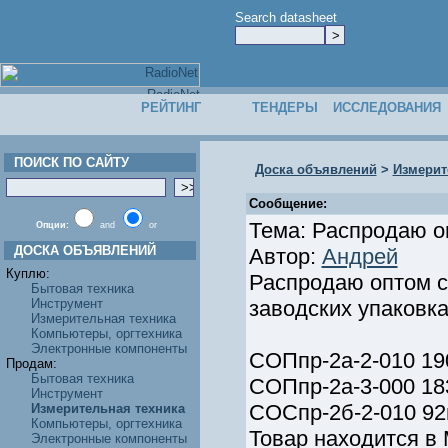
Search datasheet
РЕЙТИНГ
ТЕНДЕРЫ
ИССЛЕДОВАНИЯ
ПОИСК ПО САЙТУ
Доска объявлений
>
Измерит
Сообщение:
Тема: Распродаю 
Опции:
and
or
ДОСКА ОБЪЯВЛЕНИЙ
Автор:
Андрей
Куплю:
Распродаю оптом 
Бытовая техника
Инструмент
заводских упаковка
Измерительная техника
Компьютеры, оргтехника
Электронные компоненты
СОПпр-2а-2-010 19
Продам:
Бытовая техника
СОПпр-2а-3-000 18
Инструмент
СОСпр-2б-2-010 92
Измерительная техника
Компьютеры, оргтехника
Товар находится в 
Электронные компоненты