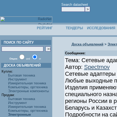
Search datasheet
РЕЙТИНГ
ТЕНДЕРЫ
ИССЛЕДОВАНИЯ
ПОИСК ПО САЙТУ
Доска объявлений
>
Элек
Сообщение:
Тема: Сетевые ада
Опции:
and
or
ДОСКА ОБЪЯВЛЕНИЙ
Автор:
Spectrnov
Куплю:
Сетевые адаптеры 
Бытовая техника
Инструмент
Любые выходные п
Измерительная техника
Изделия применяю
Компьютеры, оргтехника
Электронные компоненты
специального назн
Продам:
Бытовая техника
регионы России в 
Инструмент
Беларусь и Казахст
Измерительная техника
Компьютеры, оргтехника
Подробности на са
Электронные