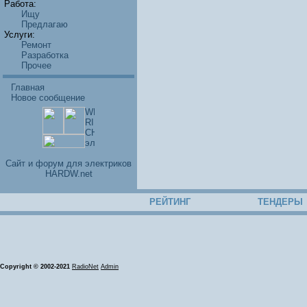
Работа:
Ищу
Предлагаю
Услуги:
Ремонт
Разработка
Прочее
Главная
Новое сообщение
Cайт и форум для электриков
HARDW.net
РЕЙТИНГ
ТЕНДЕРЫ
Copyright © 2002-2021
RadioNet
Admin