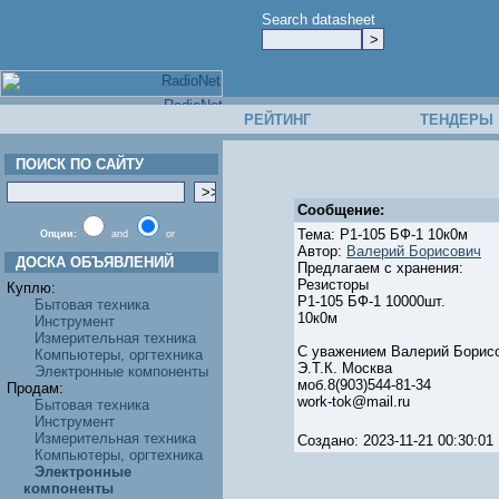
Search datasheet
РЕЙТИНГ
ТЕНДЕРЫ
ПОИСК ПО САЙТУ
Сообщение:
Тема: Р1-105 БФ-1 10к0м
Опции:
and
or
Автор:
Валерий Борисович
ДОСКА ОБЪЯВЛЕНИЙ
Предлагаем с хранения:
Резисторы
Куплю:
Р1-105 БФ-1 10000шт.
Бытовая техника
10к0м
Инструмент
Измерительная техника
С уважением Валерий Борис
Компьютеры, оргтехника
Э.Т.К. Москва
Электронные компоненты
моб.8(903)544-81-34
Продам:
work-tok@mail.ru
Бытовая техника
Инструмент
Измерительная техника
Создано: 2023-11-21 00:30:
Компьютеры, оргтехника
Электронные
компоненты