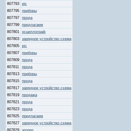
807793
pic
807795
приборы
807797
прода
807799
предлагаем
807801
осциллограф
807803
зарядное устройство схема
807805
pic
807807
приборы
807809
прода
807811
прода
807813
приборы
807815
прода
807817
зарядное устройство схема
807819
продажа
807821
прода
807823
прода
807825
предлагаем
807827
зарядное устройство схема
807829
ampeg