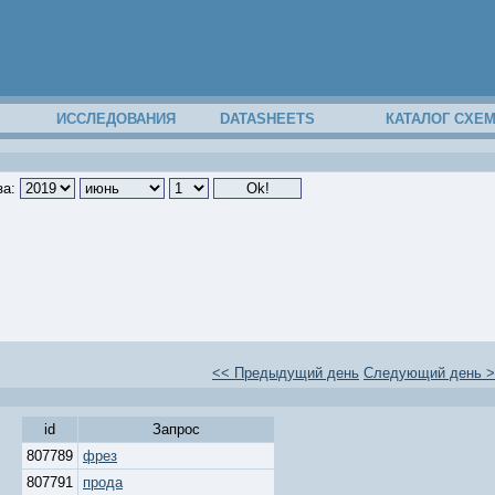
ИССЛЕДОВАНИЯ
DATASHEETS
КАТАЛОГ СХЕ
за:
<< Предыдущий день
Следующий день 
id
Запрос
807789
фрез
807791
прода