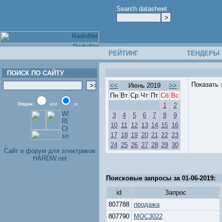
Search datasheet
РЕЙТИНГ
ТЕНДЕРЫ
ПОИСК ПО САЙТУ
Показать 
<<
Июнь 2019
>>
Пн
Вт
Ср
Чт
Пт
Сб
Вс
Опции:
and
or
1
2
3
4
5
6
7
8
9
10
11
12
13
14
15
16
17
18
19
20
21
22
23
24
25
26
27
28
29
30
Cайт и форум для электриков
HARDW.net
Поисковые запросы за 01-06-2019:
id
Запрос
807788
продажа
807790
MOC3022