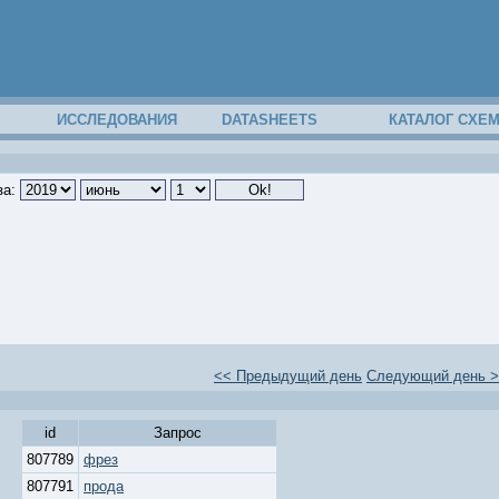
ИССЛЕДОВАНИЯ
DATASHEETS
КАТАЛОГ СХЕ
за:
<< Предыдущий день
Следующий день 
id
Запрос
807789
фрез
807791
прода