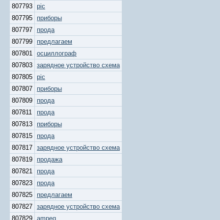
807793
pic
807795
приборы
807797
прода
807799
предлагаем
807801
осциллограф
807803
зарядное устройство схема
807805
pic
807807
приборы
807809
прода
807811
прода
807813
приборы
807815
прода
807817
зарядное устройство схема
807819
продажа
807821
прода
807823
прода
807825
предлагаем
807827
зарядное устройство схема
807829
ampeg