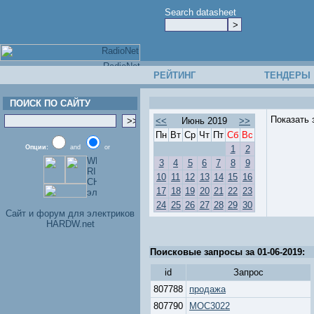
Search datasheet
РЕЙТИНГ
ТЕНДЕРЫ
ПОИСК ПО САЙТУ
Показать 
<<
Июнь 2019
>>
Пн
Вт
Ср
Чт
Пт
Сб
Вс
Опции:
and
or
1
2
3
4
5
6
7
8
9
10
11
12
13
14
15
16
17
18
19
20
21
22
23
24
25
26
27
28
29
30
Cайт и форум для электриков
HARDW.net
Поисковые запросы за 01-06-2019:
id
Запрос
807788
продажа
807790
MOC3022