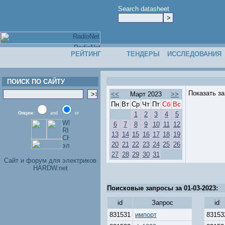
Search datasheet
РЕЙТИНГ
ТЕНДЕРЫ
ИССЛЕДОВАНИЯ
ПОИСК ПО САЙТУ
Показать з
<<
Март 2023
>>
Пн
Вт
Ср
Чт
Пт
Сб
Вс
Опции:
and
or
1
2
3
4
5
6
7
8
9
10
11
12
13
14
15
16
17
18
19
20
21
22
23
24
25
26
27
28
29
30
31
Cайт и форум для электриков
HARDW.net
Поисковые запросы за 01-03-2023:
id
Запрос
id
831531
импорт
83153