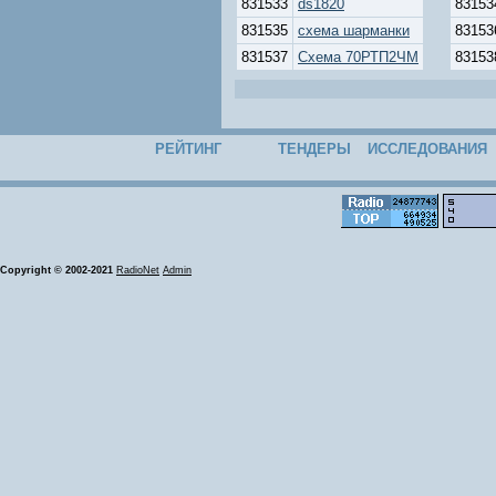
831533
ds1820
83153
831535
схема шарманки
83153
831537
Схема 70РТП2ЧМ
83153
РЕЙТИНГ
ТЕНДЕРЫ
ИССЛЕДОВАНИЯ
Copyright © 2002-2021
RadioNet
Admin