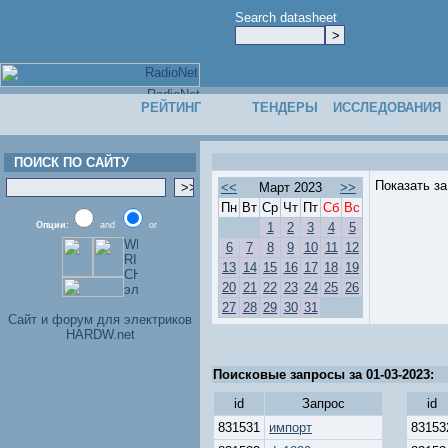
Search datasheet
РЕЙТИНГ
ТЕНДЕРЫ
ИССЛЕДОВАНИЯ
ПОИСК ПО САЙТУ
Показать з
<<
Март 2023
>>
Пн
Вт
Ср
Чт
Пт
Сб
Вс
Опции:
and
or
1
2
3
4
5
6
7
8
9
10
11
12
13
14
15
16
17
18
19
20
21
22
23
24
25
26
27
28
29
30
31
Cайт и форум для электриков
HARDW.net
Поисковые запросы за 01-03-2023:
id
Запрос
id
831531
импорт
83153