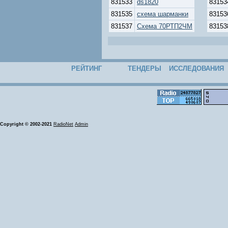
831533
ds1820
83153
831535
схема шарманки
83153
831537
Схема 70РТП2ЧМ
83153
РЕЙТИНГ
ТЕНДЕРЫ
ИССЛЕДОВАНИЯ
Copyright © 2002-2021
RadioNet
Admin