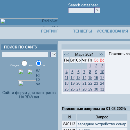
Search datasheet
РЕЙТИНГ
ТЕНДЕРЫ
ИССЛЕДОВАНИЯ
ПОИСК ПО САЙТУ
Показать з
<<
Март 2024
>>
Пн
Вт
Ср
Чт
Пт
Сб
Вс
Опции:
and
or
1
2
3
4
5
6
7
8
9
10
11
12
13
14
15
16
17
18
19
20
21
22
23
24
25
26
27
28
29
30
31
Cайт и форум для электриков
HARDW.net
Поисковые запросы за 01-03-2024:
id
Запрос
840113
зарядное устройство сонар