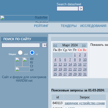
Search datasheet
РЕЙТИНГ
ТЕНДЕРЫ
ИССЛЕДОВАНИЯ
ПОИСК ПО САЙТУ
Показать з
<<
Март 2024
>>
Пн
Вт
Ср
Чт
Пт
Сб
Вс
Опции:
and
or
1
2
3
4
5
6
7
8
9
10
11
12
13
14
15
16
17
18
19
20
21
22
23
24
25
26
27
28
29
30
31
Cайт и форум для электриков
HARDW.net
Поисковые запросы за 01-03-2024:
id
Запрос
840113
зарядное устройство сонар