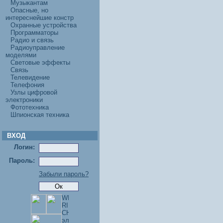
Музыкантам
Опасные, но
интереснейшие констр
Охранные устройства
Программаторы
Радио и связь
Радиоуправление
моделями
Световые эффекты
Связь
Телевидение
Телефония
Узлы цифровой
электроники
Фототехника
Шпионская техника
ВХОД
Логин:
Пароль:
Забыли пароль?