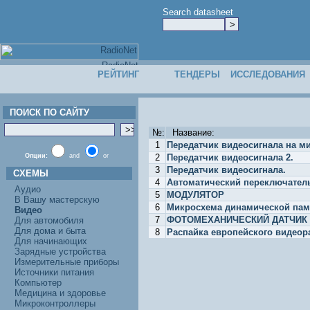
Search datasheet
РЕЙТИНГ
ТЕНДЕРЫ
ИССЛЕДОВАНИЯ
ПОИСК ПО САЙТУ
№:
Название:
1
Передатчик видеосигнала на м
Опции:
and
or
2
Передатчик видеосигнала 2.
3
Передатчик видеосигнала.
СХЕМЫ
4
Автоматический переключател
Аудио
5
МОДУЛЯТОР
В Вашу мастерскую
6
Микросхема динамической пам
Видео
7
ФОТОМЕХАНИЧЕСКИЙ ДАТЧИК
Для автомобиля
Для дома и быта
8
Распайка европейского видеор
Для начинающих
Зарядные устройства
Измерительные приборы
Источники питания
Компьютер
Медицина и здоровье
Микроконтроллеры