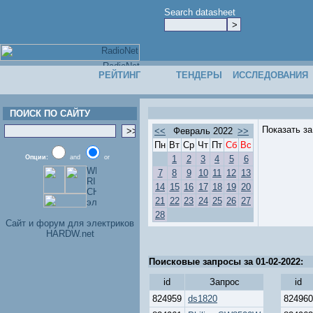
Search datasheet
РЕЙТИНГ
ТЕНДЕРЫ
ИССЛЕДОВАНИЯ
ПОИСК ПО САЙТУ
Показать з
<<
Февраль 2022
>>
Пн
Вт
Ср
Чт
Пт
Сб
Вс
Опции:
and
or
1
2
3
4
5
6
7
8
9
10
11
12
13
14
15
16
17
18
19
20
21
22
23
24
25
26
27
28
Cайт и форум для электриков
HARDW.net
Поисковые запросы за 01-02-2022:
id
Запрос
id
824959
ds1820
824960