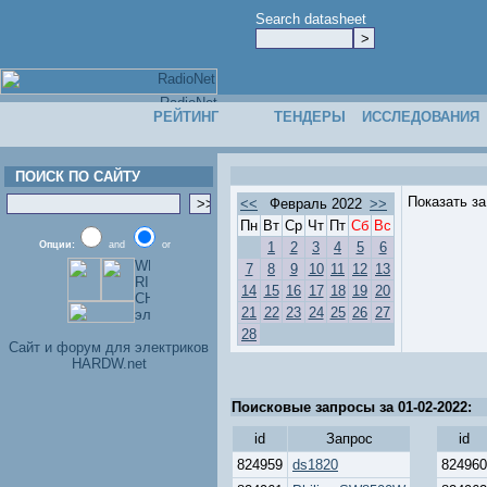
Search datasheet
РЕЙТИНГ
ТЕНДЕРЫ
ИССЛЕДОВАНИЯ
ПОИСК ПО САЙТУ
Показать з
<<
Февраль 2022
>>
Пн
Вт
Ср
Чт
Пт
Сб
Вс
Опции:
and
or
1
2
3
4
5
6
7
8
9
10
11
12
13
14
15
16
17
18
19
20
21
22
23
24
25
26
27
28
Cайт и форум для электриков
HARDW.net
Поисковые запросы за 01-02-2022:
id
Запрос
id
824959
ds1820
824960