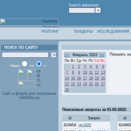
Search datasheet
РЕЙТИНГ
ТЕНДЕРЫ
ИССЛЕДОВАНИЯ
ПОИСК ПО САЙТУ
Показать з
<<
Февраль 2022
>>
Пн
Вт
Ср
Чт
Пт
Сб
Вс
Опции:
and
or
1
2
3
4
5
6
7
8
9
10
11
12
13
14
15
16
17
18
19
20
21
22
23
24
25
26
27
28
Cайт и форум для электриков
HARDW.net
Поисковые запросы за 01-02-2022:
id
Запрос
id
824959
ds1820
824960