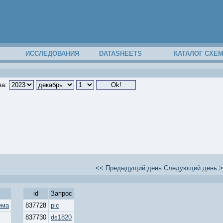
ИССЛЕДОВАНИЯ
DATASHEETS
КАТАЛОГ СХЕ
за:
<< Предыдущий день
Следующий день 
id
Запрос
ема
837728
pic
837730
ds1820