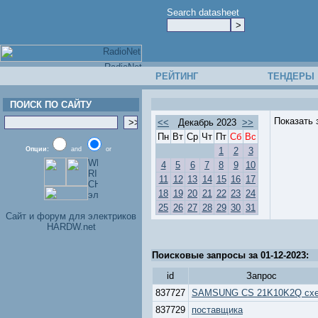
Search datasheet
РЕЙТИНГ
ТЕНДЕРЫ
ПОИСК ПО САЙТУ
Показать 
<<
Декабрь 2023
>>
Пн
Вт
Ср
Чт
Пт
Сб
Вс
Опции:
and
or
1
2
3
4
5
6
7
8
9
10
11
12
13
14
15
16
17
18
19
20
21
22
23
24
25
26
27
28
29
30
31
Cайт и форум для электриков
HARDW.net
Поисковые запросы за 01-12-2023:
id
Запрос
837727
SAMSUNG CS 21K10K2Q сх
837729
поставщика