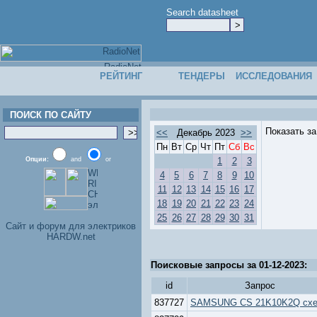
Search datasheet
РЕЙТИНГ
ТЕНДЕРЫ
ИССЛЕДОВАНИЯ
ПОИСК ПО САЙТУ
Показать з
<<
Декабрь 2023
>>
Пн
Вт
Ср
Чт
Пт
Сб
Вс
Опции:
and
or
1
2
3
4
5
6
7
8
9
10
11
12
13
14
15
16
17
18
19
20
21
22
23
24
25
26
27
28
29
30
31
Cайт и форум для электриков
HARDW.net
Поисковые запросы за 01-12-2023:
id
Запрос
837727
SAMSUNG CS 21K10K2Q сх