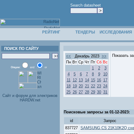
Search datasheet
РЕЙТИНГ
ТЕНДЕРЫ
ИССЛЕДОВАНИЯ
ПОИСК ПО САЙТУ
Показать з
<<
Декабрь 2023
>>
Пн
Вт
Ср
Чт
Пт
Сб
Вс
Опции:
and
or
1
2
3
4
5
6
7
8
9
10
11
12
13
14
15
16
17
18
19
20
21
22
23
24
25
26
27
28
29
30
31
Cайт и форум для электриков
HARDW.net
Поисковые запросы за 01-12-2023:
id
Запрос
837727
SAMSUNG CS 21K10K2Q сх