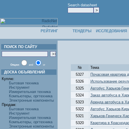
Search datasheet
РЕЙТИНГ
ТЕНДЕРЫ
ИССЛЕДОВАНИЯ
ПОИСК ПО САЙТУ
Опции:
and
or
№
Тема
ДОСКА ОБЪЯВЛЕНИЙ
5327
Почасовая квартира д
Куплю:
5326
Использование резул
Бытовая техника
Инструмент
5325
Автобус Харьков-Ген
Измерительная техника
5324
Заказ автобуса в Хар
Компьютеры, оргтехника
Электронные компоненты
5323
Аренда автобуса в Х
Продам:
Бытовая техника
5322
Автобус Харьков-Кир
Инструмент
5321
Харьков-Геническ-Ха
Измерительная техника
Компьютеры, оргтехника
5320
Квартира в Краснода
Электронные компоненты