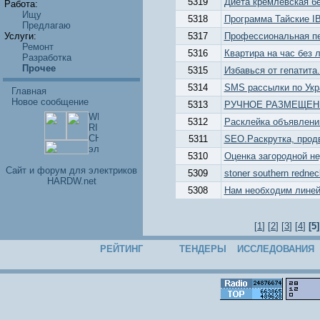
5319
Диета кремлёвская бе
Работа:
Ищу
5318
Программа Тайские I
Предлагаю
Услуги:
5317
Профессиональная пе
Ремонт
5316
Квартира на час без 
Разработка
Прочее
5315
Избавься от гепатита
5314
SMS рассылки по Укр
Главная
Новое сообщение
5313
РУЧНОЕ РАЗМЕЩЕН
5312
Расклейка объявлени
5311
SEO.Раскрутка, прод
5310
Оценка загородной не
Cайт и форум для электриков
5309
stoner southern redne
HARDW.net
5308
Нам необходим лине
[
1
] [
2
] [
3
] [
4
]
[5]
РЕЙТИНГ
ТЕНДЕРЫ
ИССЛЕДОВАНИЯ