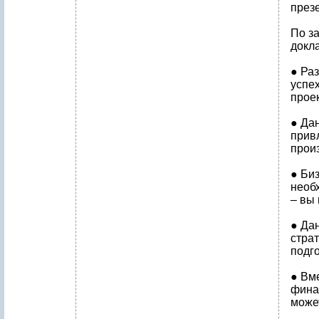
през
По з
докл
● Ра
успе
проек
● Да
прив
прои
● Би
необ
– вы
● Да
стра
подг
● Вм
фина
може