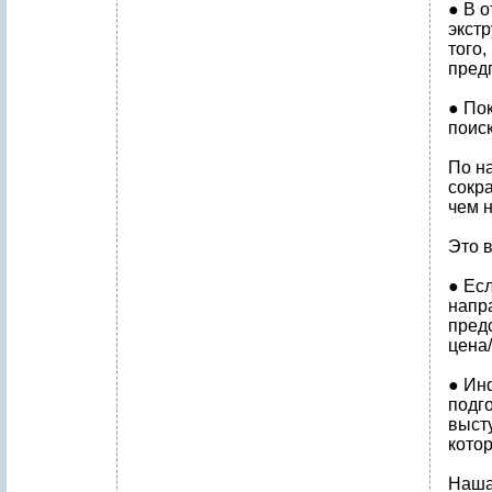
● В 
экст
того,
пред
● По
поис
По н
сокр
чем н
Это 
● Ес
напр
предс
цена/
● Ин
подг
выст
кото
Наша