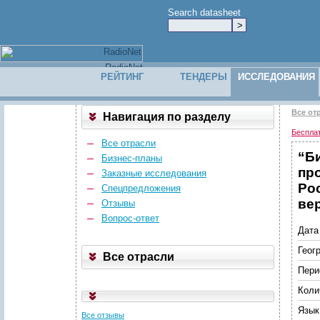
Search datasheet
РЕЙТИНГ
ТЕНДЕРЫ
ИССЛЕДОВАНИЯ
Все от
Навигация по разделу
Беспла
Все отрасли
“Б
Бизнес-планы
пр
Заказные исследования
Ро
Спецпредложения
вер
Отзывы
Вопрос-ответ
Дата
Геог
Все отрасли
Пери
Коли
Язык
Все отзывы