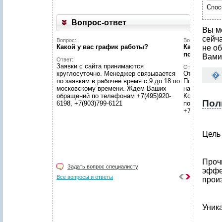
Спос
Вопрос-ответ
Вы м
сейч
Вопрос:
Вопрос:
Какой у вас график работы?
Как купить 
не об
портале?
Вами
Ответ:
Заявки с сайта принимаются
Ответ:
круглосуточно. Менеджер связывается
Отправьте сн
по заявкам в рабочее время с 9 до 18 по
После получ
московскому времени. Ждем Ваших
направляем 
обращений по телефонам +7(495)920-
Консультаци
Пол
6198, +7(903)799-6121
по телефона
+7(903)799-6
Цель
Прочи
Задать вопрос специалисту
эффе
Все вопросы и ответы
произ
Уника