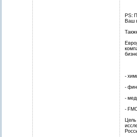
PS: 
Ваш 
Также
Евро
комп
бизн
- хим
- фи
- ме
- FM
Цель
иссл
Росси