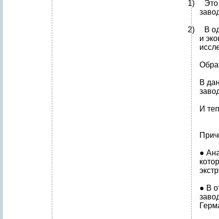
1) Это 
заво
2) В од
и эко
иссл
Обра
В да
завод
И те
Прич
● Ан
кото
экстр
● В 
завод
Герм