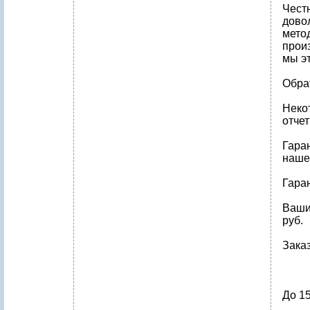
Честн
дово
мето
прои
мы э
Обра
Неко
отчет
Гара
наше
Гаран
Ваши
руб.
Заказ
До 1