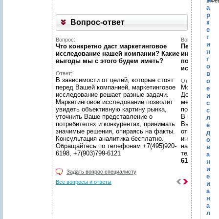
М
1 Фе
а
р
Вопрос-ответ
к
е
т
Вопрос:
Вопрос:
и
Что конкретно даст маркетинговое
Первый раз 
н
исследование нашей компании? Какие
интернет...
г
выгоды мы c этого будем иметь?
познакомит
о
исследован
в
Ответ:
В зависимости от целей, которые стоят
о
Ответ:
перед Вашей компанией, маркетинговое
Можно! Мы в
е
исследование решает разные задачи.
Договоритес
и
Маркетинговое исследование позволит
менеджером 
с
увидеть объективную картину рынка,
подготовят 
с
уточнить Ваше представление о
В нашем уют
л
потребителях и конкурентах, принимать
Вы сможете 
е
значимые решения, опираясь на факты.
ответственн
д
Консультация аналитика бесплатно.
интересующ
о
Обращайтесь по телефонам +7(495)920-
находится в
в
6198, +7(903)799-6121
телефонам
а
6121
н
и
Задать вопрос специалисту
е
Все вопросы и ответы
и
а
н
а
л