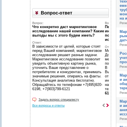
тех
емк
тру
Вопрос-ответ
мон
на 
Вопрос:
Вопрос:
Реги
Что конкретно даст маркетинговое
Первый раз 
исследование нашей компании? Какие
интернет...
Мар
выгоды мы c этого будем иметь?
познакомит
рын
исследован
дат
Ответ:
Реги
В зависимости от целей, которые стоят
Ответ:
перед Вашей компанией, маркетинговое
Можно! Мы в
Рос
исследование решает разные задачи.
Договоритес
учет
Маркетинговое исследование позволит
менеджером 
прог
увидеть объективную картину рынка,
подготовят 
Реги
уточнить Ваше представление о
В нашем уют
потребителях и конкурентах, принимать
Вы сможете 
Мар
значимые решения, опираясь на факты.
ответственн
и а
Консультация аналитика бесплатно.
интересующ
об
Обращайтесь по телефонам +7(495)920-
находится в
тер
6198, +7(903)799-6121
телефонам
6121
Реги
Задать вопрос специалисту
Мар
и а
Все вопросы и ответы
ане
исс
Реги