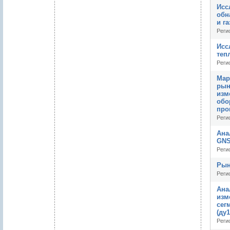
Исс
обн
и г
Реги
Исс
теп
Реги
Мар
рын
изм
обо
про
Реги
Ана
GNS
Реги
Рын
Реги
Ана
изм
сег
(ду
Реги