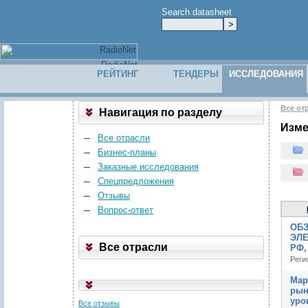
Search datasheet
РЕЙТИНГ
ТЕНДЕРЫ
ИССЛЕДОВАНИЯ
Все от
Навигация по разделу
Изме
Все отрасли
Бизнес-планы
Заказные исследования
Спецпредложения
Отзывы
Вопрос-ответ
ОБ
ЭЛЕ
Все отрасли
РФ,
Реги
Мар
рын
уро
Все отзывы