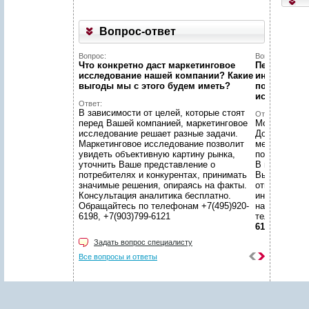
Укажите код, изображённый
Вопрос-ответ
на картинке
*
:
Поля, отмеченные звёздочкой (
*
), обязательны для заполнения.
Вопрос:
Вопрос:
Что конкретно даст маркетинговое
Первый раз 
исследование нашей компании? Какие
интернет...
выгоды мы c этого будем иметь?
познакомит
исследован
Ответ:
В зависимости от целей, которые стоят
Ответ:
перед Вашей компанией, маркетинговое
Можно! Мы в
исследование решает разные задачи.
Договоритес
Маркетинговое исследование позволит
менеджером 
увидеть объективную картину рынка,
подготовят 
уточнить Ваше представление о
В нашем уют
потребителях и конкурентах, принимать
Вы сможете 
значимые решения, опираясь на факты.
ответственн
Консультация аналитика бесплатно.
интересующ
Обращайтесь по телефонам +7(495)920-
находится в
6198, +7(903)799-6121
телефонам
6121
Задать вопрос специалисту
Все вопросы и ответы