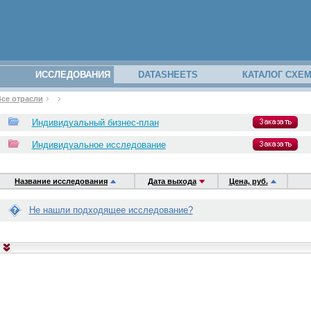
ИССЛЕДОВАНИЯ
DATASHEETS
КАТАЛОГ СХЕ
се отрасли
закрыть
закрыть
з вашего
Индивидуальный бизнес-план
аполнив
Индивидуальное исследование
Название исследования
Дата выхода
Цена, руб.
Не нашли подходящее исследование?
Е
с
л
и
г
отчётам
о
т
о