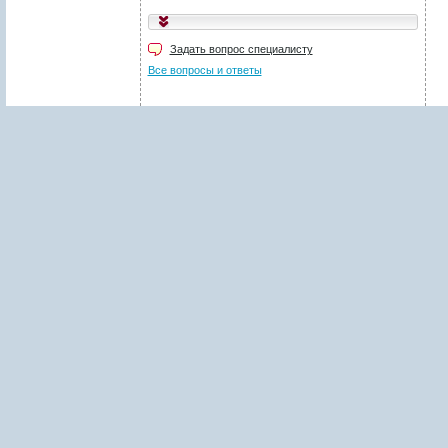
Укажите код, изображённый
на картинке
*
:
Задать вопрос специалисту
Поля, отмеченные звёздочкой (
*
), обязательны для заполнения.
Все вопросы и ответы