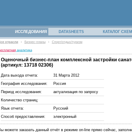
ИССЛЕДОВАНИЯ
DATASHEETS
КАТАЛОГ СХЕ
се отрасли
Бизнес-планы
Спорт/отдых/туризм
есплатная
аналитика
Оценочный бизнес-план комплексной застройки санат
(артикул: 13718 02306)
Дата выхода отчета:
31 Марта 2012
География исследования:
Россия
Период исследования:
актуализация по запросу
Количество страниц:
Язык отчета:
Русский
Способ предоставления:
электронный
Вы можете заказать данный отчёт в режиме on-line прямо сейчас, запо