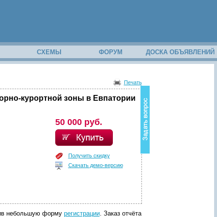
М
СХЕМЫ
ФОРУМ
ДОСКА ОБЪЯВЛЕНИЙ
В
о
Печать
з
н
орно-курортной зоны в Евпатории
и
к
в
50 000 руб.
о
п
р
о
Получить скидку
с
Скачать демо-версию
п
о
с
о
д
е
р
лнив небольшую форму
регистрации
. Заказ отчёта