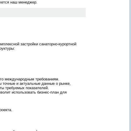
яжется наш менеджер.
ж
а
н
и
ю
о
т
ч
ё
мплексной застройки санаторно-курортной
т
руктуры:
а
лее
?
то
З
а
м
д
а
й
щие
его международным требованиям.
т
ему
ы точные и актуальные данные о рынке,
е
-
ты требуемых показателей.
е
зволит использовать бизнес-план для
г
о
!
П
роекта.
е
р
с
о
н