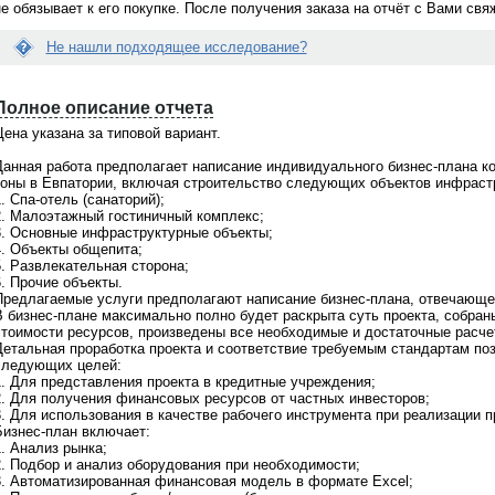
не обязывает к его покупке. После получения заказа на отчёт с Вами св
Не нашли подходящее исследование?
Вопрос:
Е
 раз делаю заказ через
Я сделала заказ исследования. Что
с
ет... Можно встретиться и
делать дальше? Когда со мной
Полное описание отчета
л
омиться лично с исполнителем
свяжутся?
и
ена указана за типовой вариант.
дования?
д
Ответ:
а
Менеджер связывается по заявкам в
Данная работа предполагает написание индивидуального бизнес-плана ко
н
 Мы всегда за живое общение.
рабочие дни с 9 до 18 по московскому
зоны в Евпатории, включая строительство следующих объектов инфраст
н
ритесь о встрече с персональным
времени. Срок ответа на заявки не бо
. Спа-отель (санаторий);
ы
ером после того как Вам
1-2 часов. Если с Вами не связались, 
2. Малоэтажный гостиничный комплекс;
й
овят коммерческое предложение.
проверьте почту, Вы получили
3. Основные инфраструктурные объекты;
о
м уютном офисе за чашкой кофе
информационное письмо с контактны
4. Объекты общепита;
т
жете побеседовать с
телефоном Вашего персонального
5. Развлекательная сторона;
ч
твенным аналитиком и задать все
менеджера. Свяжитесь с ним
. Прочие объекты.
ё
сующие Вас вопросы. Наш офис
самостоятельно и задайте интересую
Предлагаемые услуги предполагают написание бизнес-плана, отвечающ
т
тся в Москве. Звоните по
Вас вопросы. Или обратитесь по общ
В бизнес-плане максимально полно будет раскрыта суть проекта, собран
В
онам
+7(495)920-6198, +7(903)799-
телефону
+7(495)920-6198, +7(903)799
стоимости ресурсов, произведены все необходимые и достаточные расче
а
6121
Детальная проработка проекта и соответствие требуемым стандартам по
м
следующих целей:
н
1. Для представления проекта в кредитные учреждения;
е
2. Для получения финансовых ресурсов от частных инвесторов;
п
3. Для использования в качестве рабочего инструмента при реализации п
о
Бизнес-план включает:
д
. Анализ рынка;
х
2. Подбор и анализ оборудования при необходимости;
о
3. Автоматизированная финансовая модель в формате Excel;
д