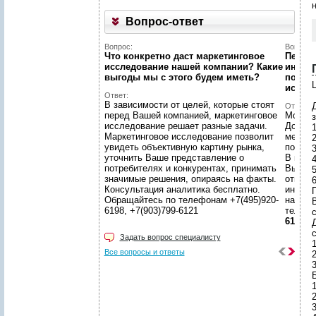
Вопрос-ответ
Вопрос:
Вопрос:
Что конкретно даст маркетинговое
Первый
исследование нашей компании? Какие
интерн
выгоды мы c этого будем иметь?
познак
Ц
иссле
Ответ:
В зависимости от целей, которые стоят
Ответ:
перед Вашей компанией, маркетинговое
Можно!
исследование решает разные задачи.
Догово
1
Маркетинговое исследование позволит
менедж
увидеть объективную картину рынка,
подгот
уточнить Ваше представление о
В наше
потребителях и конкурентах, принимать
Вы смо
значимые решения, опираясь на факты.
ответс
6
Консультация аналитика бесплатно.
интере
Обращайтесь по телефонам +7(495)920-
находи
6198, +7(903)799-6121
телеф
6121
Задать вопрос специалисту
Все вопросы и ответы
1